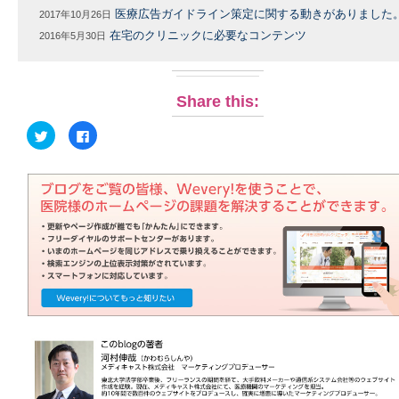
医療広告ガイドライン策定に関する動きがありました
2017年10月26日
在宅のクリニックに必要なコンテンツ
2016年5月30日
Share this:
ク
Facebook
リ
で
ッ
共
ク
有
し
す
て
る
Twitter
に
で
は
共
ク
有
リ
(新
ッ
し
ク
い
し
ウ
て
ィ
く
ン
だ
ド
さ
ウ
い
で
(新
開
し
き
い
ま
ウ
す)
ィ
ン
ド