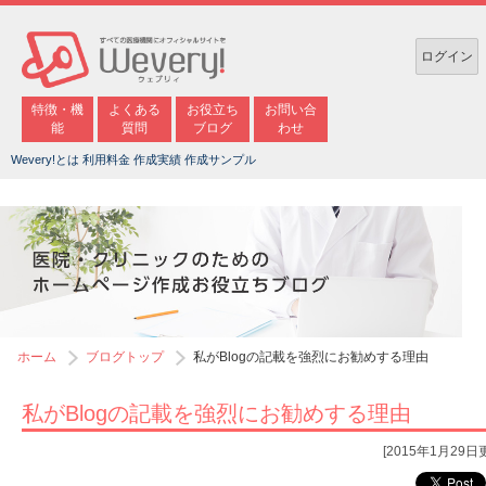
ログイン
特徴・機
よくある
お役立ち
お問い合
能
質問
ブログ
わせ
Wevery!とは
利用料金
作成実績
作成サンプル
ホーム
ブログトップ
私がBlogの記載を強烈にお勧めする理由
私がBlogの記載を強烈にお勧めする理由
[2015年1月29日