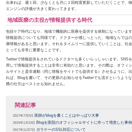
出来れば、週１回、少なくとも月に２回程度更新していただくことで、
エンジンの評価が大きく変わってきます。
地域医療の主役が情報提供す
る時代
包括ケア時代になり、地域で機能的に医療を提供する体制になっていま
情報提供についても同様です。ドクターが感じっとった、地域ならでは
康情報があると思います。それをタイムリーに提供していくことは、社
とっても非常に重要なことです。
Twitterで情報提供をされているドクターも多くいらっしゃいます。SNS
用して情報提供することは非常に有効だと思います。その際は、オフィ
ルサイトと是非連動（同じ情報をサイトでも提供する）させるように、
れば、Blogを書いて、その更新のお知らせをTwitterでも流すというよう
携の仕方はベストかも知れません。
関連記事
医師がblogを書くことはやっぱり大事
2017年7月5日
Blogを医院のオフィシャルサイトに作って増患した事例
2015年1月23日
ガラケーのSSL対応について
2017年11月7日