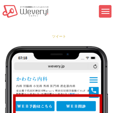
トップページ
Wevery!とは
ツイート
ご利用料金・申込
作成サンプル
セミナー
河村伸哉の無料オンライン相談
採用情報
ログイン